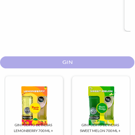
U$S
11,40
GIN PUERTO DE INDIAS
GIN PUERTO DE INDIAS
LEMONBERRY 700 ML +
SWEET MELON 700 ML +