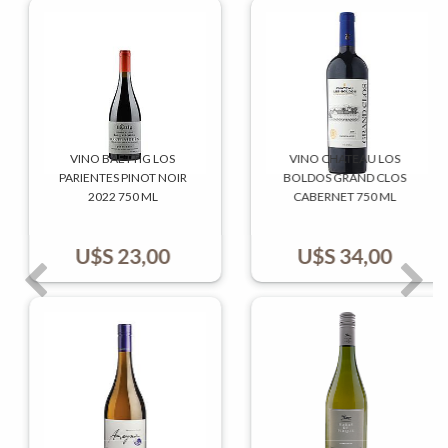
VINO BAETTIG LOS
VINO CHATEAU LOS
PARIENTES PINOT NOIR
BOLDOS GRAND CLOS
2022 750 ML
CABERNET 750 ML
U$S
23,00
U$S
34,00
Previo
Sigui