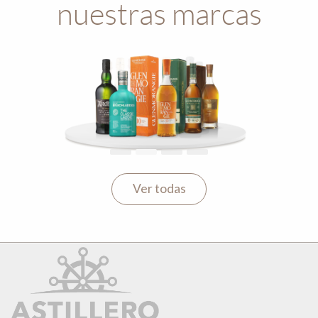
nuestras marcas
Anterior
Ver todas