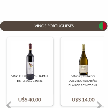
VINO LUIS PATO VINHA PAN
VINO QUINTA DO
TINTO 2019 750 ML
AZEVEDO ALBARIÑO
BLANCO 2024 750 ML
U$S
40,00
U$S
14,00
Previo
Sigui