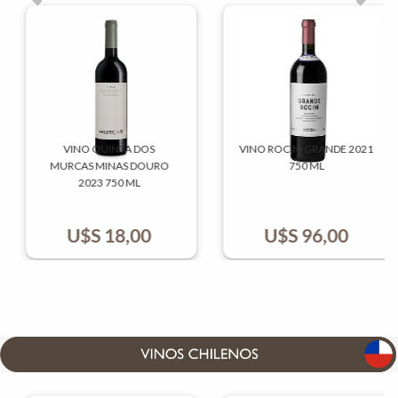
VINO QUINTA DOS
VINO ROCIM GRANDE 2021
MURCAS MINAS DOURO
750 ML
2023 750 ML
U$S
18,00
U$S
96,00