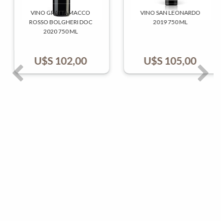
VINO GRATTAMACCO
VINO SAN LEONARDO
ROSSO BOLGHERI DOC
2019 750 ML
2020 750 ML
U$S
102,00
U$S
105,00
Previo
Sigui