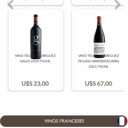
Previo
Sigui
VINO TELMO RODRIGUEZ
VINO TELMO RODRIGUEZ
GAGO 2019 750 ML
PEGASO ARREBATACAPAS
2021 750 ML
U$S
23,00
U$S
67,00